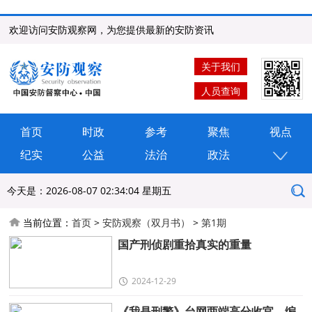
欢迎访问安防观察网，为您提供最新的安防资讯
关于我们
人员查询
首页
时政
参考
聚焦
视点
纪实
公益
法治
政法
今天是：
2026-08-07 02:34:04 星期五
当前位置：
首页
>
安防观察（双月书）
>
第1期
国产刑侦剧重拾真实的重量
2024-12-29
《我是刑警》台网两端高分收官，编